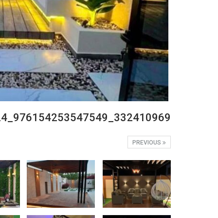
332410969_976154253547549_7122609536914189624_n
PREVIOUS