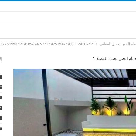
332410969_976154253547549_7122609536914189624_n
ا