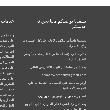
يسعدنا تواصلكم معنا نحن فى
خدمات م
خدمتكم
واحدة من ا
يسعدنا دائماً تواصلكم والأجابة علي كل التساؤلات
على تقديم 
والإستفسارات
التى يبحث ع
انها من ال
لا تتردد فـي الإتصـال بنا من خلال إستخـدم أي من
المجالات وت
الطرق التالية :
العميل فى 
يمكنك مراسلتنا عبر البريد الالكتروني التالي
على فريق م
جميع الخدم
elwaadycompany@gmail.com
على النقل 
أو تواصل معنا علي الحسابات الخاصة بنا علي
البحرين ال
المواقع الأجتماعية
خدمات العن
والنوافير 
انستجرام ،
تويتر
، فيس بوك ،
يوتيوب
الجدارى وا
يمكنك زيارة الشركة علي العنوان التالي :
الجنيح ،
الثيل والن
حي الرحاب ، جدة