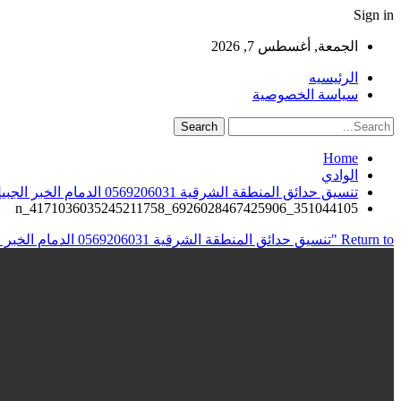
Sign in
الجمعة, أغسطس 7, 2026
الرئيسيه
سياسة الخصوصية
Home
الوادي
تنسيق حدائق المنطقة الشرقية 0569206031 الدمام الخبر الجبيل القطيف
351044105_6926028467425906_4171036035245211758_n
Return to "تنسيق حدائق المنطقة الشرقية 0569206031 الدمام الخبر الجبيل القطيف"