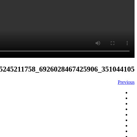
351044105_6926028467425906_4171036035245211758_n
Previous