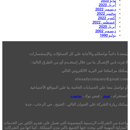
مايو 2023
أبريل 2023
ديسمبر 2022
نوفمبر 2022
أكتوبر 2022
أغسطس 2022
أبريل 2020
ديسمبر 2002
يوليو 1990
يسعدنا تواصلكم معنا نحن فى خدمتكم
يسعدنا دائماً تواصلكم والأجابة علي كل التساؤلات والإستفسارات
لا تتردد فـي الإتصـال بنا من خلال إستخـدم أي من الطرق التالية :
يمكنك مراسلتنا عبر البريد الالكتروني التالي
elwaadycompany@gmail.com
أو تواصل معنا علي الحسابات الخاصة بنا علي المواقع الأجتماعية
انستجرام ،
تويتر
، فيس بوك ،
يوتيوب
يمكنك زيارة الشركة علي العنوان التالي :
الجنيح ، حي الرحاب ، جدة
خدمات منزلية متكاملة
واحدة من الشركات الرسمية المضمونة التى تعمل على تقديم الكثير من الخدمات
المنزلية المهمة التى يبحث عنها الجميع باكبر مدن المملكة ، كما انها من الشركات