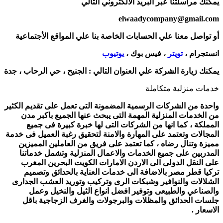
يمكنك مراسلتنا عبر البريد الالكتروني التالي
elwaadycompany@gmail.com
أو تواصل معنا علي الحسابات الخاصة بنا علي المواقع الأجتماعية
انستجرام ،
تويتر
، فيس بوك ،
يوتيوب
يمكنك زيارة الشركة علي العنوان التالي :
الجنيح ، حي الرحاب ، جدة
خدمات منزلية متكاملة
واحدة من الشركات الرسمية المضمونة التى تعمل على تقديم الكثير
من الخدمات المنزلية المهمة التى يبحث عنها الجميع باكبر مدن
المملكة ، كما انها من الشركات التى لها خبرة كبيرة فى جميع
المجالات وتعتمد على المهارة والامنة لتحقيق رغبة العميل فى خدمة
مميزة وتنال رضاه ، كما تعتمد على فريق من العاملين المميزين
المدربين على جميع الخدمات والاعمال المنزلية وتشمل خدماتنا
على النقل الدولى الى الاردن الامارات الكويت البحرين المغرب
تركيا قطر مصر بالاضافة الى خدمات العناية بالحدائق وتصميم
الشلالات والنوافير وشبكات الرى وتركيب وتوريد العشب الجدارى
والصناعي والطبيعى وتوفير افضل انواع الثيل والنخيل وعمل
جلسات الحدائق والمظلات والبرجولات والغرف الزجاجية باقل
الاسعار .