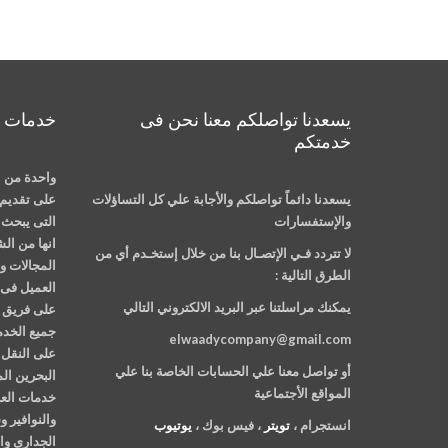
يسعدنا تواصلكم معنا نحن فى
خدمات م
خدمتكم
واحدة من ا
يسعدنا دائماً تواصلكم والأجابة علي كل التساؤلات
على تقديم 
والإستفسارات
التى يبحث ع
انها من ال
لا تتردد فـي الإتصـال بنا من خلال إستخـدم أي من
المجالات وت
الطرق التالية :
العميل فى 
يمكنك مراسلتنا عبر البريد الالكتروني التالي
على فريق م
جميع الخدم
elwaadycompany@gmail.com
على النقل 
أو تواصل معنا علي الحسابات الخاصة بنا علي
البحرين ال
المواقع الأجتماعية
خدمات العن
والنوافير 
انستجرام ،
تويتر
، فيس بوك ،
يوتيوب
الجدارى وا