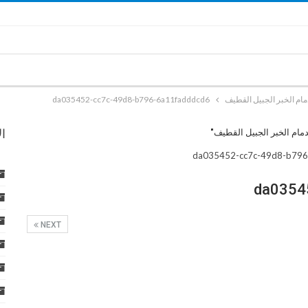
da035452-cc7c-49d8-b796-6a11fadddcd6
ا
da0354
NEXT