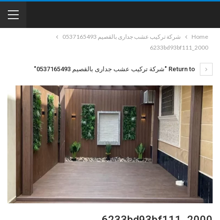
Home
شركة تركيب عشب جدارى بالقصيم 0537165493
2000_6233bd93bf111
Return to "شركة تركيب عشب جدارى بالقصيم 0537165493"
2000_6233bd93bf111