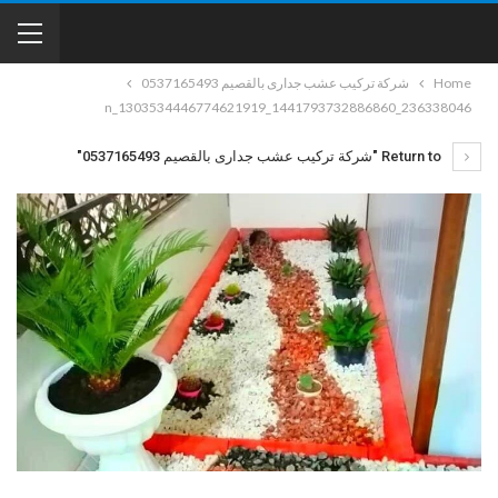
Home
شركة تركيب عشب جدارى بالقصيم 0537165493
236338046_1441793732886860_1303534446774621919_n
Return to "شركة تركيب عشب جدارى بالقصيم 0537165493"