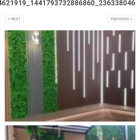
236338046_1441793732886860_1303534446774621919_n
NEXT
PREVIOUS