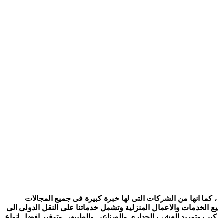
 كما انها من الشركات التى لها خبرة كبيرة فى جميع المجالات
ع الخدمات والاعمال المنزلية وتشمل خدماتنا على النقل الدولى الى
تركيب وتوريد العشب الجدارى والصناعي والطبيعى وتوفير افضل انواع