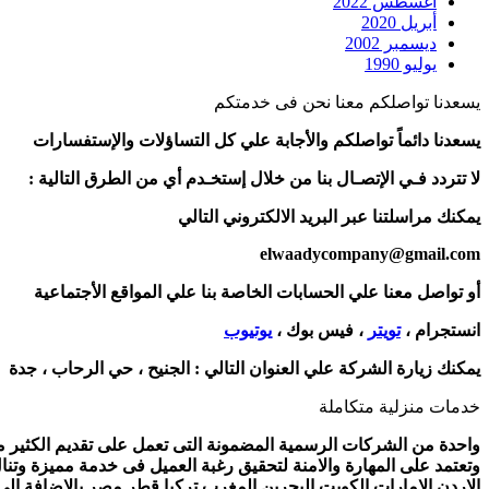
أغسطس 2022
أبريل 2020
ديسمبر 2002
يوليو 1990
يسعدنا تواصلكم معنا نحن فى خدمتكم
يسعدنا دائماً تواصلكم والأجابة علي كل التساؤلات والإستفسارات
لا تتردد فـي الإتصـال بنا من خلال إستخـدم أي من الطرق التالية :
يمكنك مراسلتنا عبر البريد الالكتروني التالي
elwaadycompany@gmail.com
أو تواصل معنا علي الحسابات الخاصة بنا علي المواقع الأجتماعية
انستجرام ،
تويتر
، فيس بوك ،
يوتيوب
يمكنك زيارة الشركة علي العنوان التالي :
الجنيح ، حي الرحاب ، جدة
خدمات منزلية متكاملة
واحدة من الشركات الرسمية المضمونة التى تعمل على تقديم الكثير من 
وتعتمد على المهارة والامنة لتحقيق رغبة العميل فى خدمة مميزة وتنا
الاردن الامارات الكويت البحرين المغرب تركيا قطر مصر بالاضافة ال