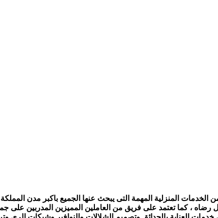
الخدمات المنزلية المهمة التى يبحث عنها الجميع باكبر مدن المملكة ،
ل رضاه ، كما تعتمد على فريق من العاملين المميزين المدربين على جمي
ى خدمات العناية بالحدائق وتصميم الشلالات والنوافير وشبكات الرى و