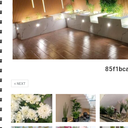
85f1bc
NEXT