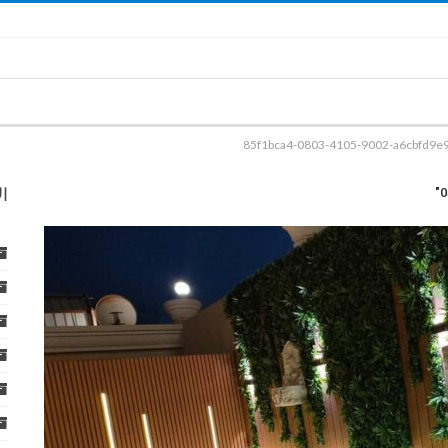
85f1bca4-0803-4105-9002-a6cbfd9e
ا