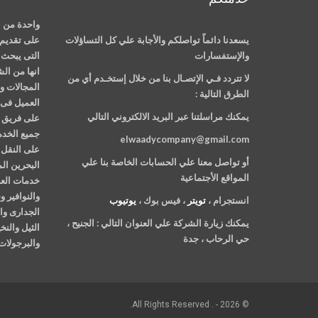
واحدة من ا
يسعدنا دائماً تواصلكم والأجابة علي كل التساؤلات
على تقديم 
والإستفسارات
التى يبحث ع
انها من ال
لا تتردد فـي الإتصـال بنا من خلال إستخـدم أي من
المجالات وت
الطرق التالية :
العميل فى 
يمكنك مراسلتنا عبر البريد الالكتروني التالي
على فريق م
جميع الخدم
elwaadycompany@gmail.com
على النقل 
أو تواصل معنا علي الحسابات الخاصة بنا علي
البحرين ال
المواقع الأجتماعية
خدمات العن
والنوافير 
انستجرام ،
تويتر
، فيس بوك ،
يوتيوب
الجدارى وا
يمكنك زيارة الشركة علي العنوان التالي :
الجنيح ،
الثيل والن
حي الرحاب ، جدة
والبرجولات 
© 2026 - . All Rights Reserved.