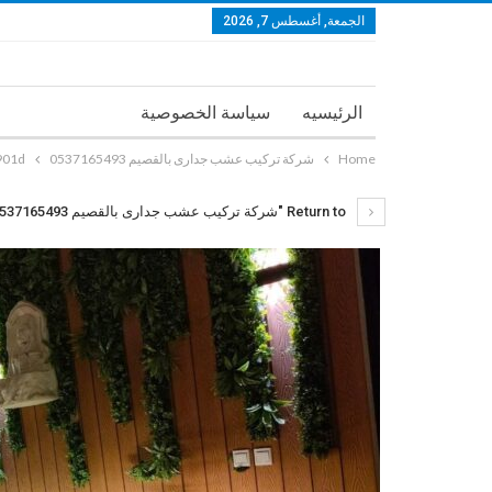
الجمعة, أغسطس 7, 2026
الرئيسيه
سياسة الخصوصية
Home
شركة تركيب عشب جدارى بالقصيم 0537165493
901d
Return to "شركة تركيب عشب جدارى بالقصيم 0537165493"