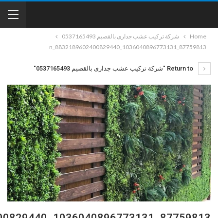
Home
شركة تركيب عشب جدارى بالقصيم 0537165493
87759813_1036040896773131_8832189602400829440_n
Return to "شركة تركيب عشب جدارى بالقصيم 0537165493"
87759813_1036040896773131_8832189602400829440_n