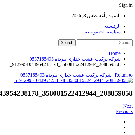
Sign in
السبت, أغسطس 8, 2026
الرئيسيه
سياسة الخصوصية
Home
شركة تركيب عشب جدارى ببريدة 0537165493
208859858_358081522412944_9129951043954238178_n
Return to "شركة تركيب عشب جدارى ببريدة 0537165493"
208859858_358081522412944_9129951043954238178_n
Next
Previous