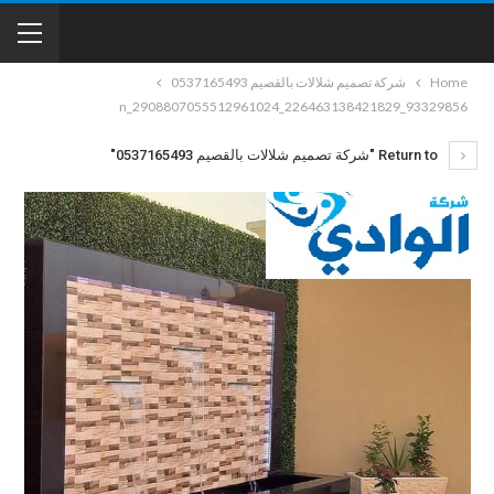
Home
شركة تصميم شلالات بالقصيم 0537165493
93329856_226463138421829_2908807055512961024_n
Return to "شركة تصميم شلالات بالقصيم 0537165493"