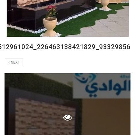
93329856_226463138421829_2908807055512961024_n
NEXT