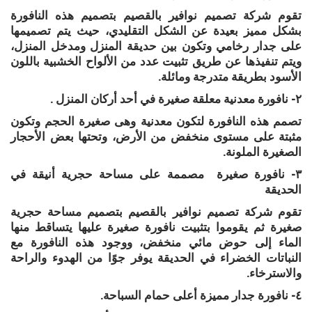
تقوم شركة تصميم نوافير بالقصيم بتصميم هذه النافورة
بشكل مميز بعيدة عن الشكل التقليدي، حيث يتم تصميمها
على جدار رخامي وتكون بين حديقة المنزل ومدخل المنزل،
ويتم تنفيذها عن طريق تثبيت عدد من الألواح الخشبية باللون
الأسود بطريقة متدرجة ومائلة.
٢- نافورة معدنية معلقة صغيرة في أحد أركان المنزل .
تصمم هذه النافورة لتكون معدنية وهى صغيرة الحجم وتكون
مثبتة على مستوى منخفض من الأرض، وتحتها بعض الأحجار
الصغيرة الملونة.
٣- نافورة صغيرة مصممة على مساحة حجرية أنيقة في
الحديقة
تقوم شركة تصميم نوافير بالقصيم بتصميم مساحة حجرية
صغيرة ثم يقوموا بتثبيت نافورة صغيرة عليها يتساقط منها
الماء إلى حوض مائي منخفض، ووجود هذه النافورة مع
النباتات الخضراء في الحديقة يوفر جوًا من الهدوء والراحة
والاسترخاء.
٤- نافورة جدار مميزة أعلى حمام السباحة.