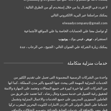
لا تتردد فـي الإتصـال بنا من خلال إستخـدم أي من الطرق التالية :
يمكنك مراسلتنا عبر البريد الالكتروني التالي
elwaadycompany@gmail.com
أو تواصل معنا علي الحسابات الخاصة بنا علي المواقع الأجتماعية
انستجرام ،
تويتر
، فيس بوك ،
يوتيوب
يمكنك زيارة الشركة علي العنوان التالي :
الجنيح ، حي الرحاب ، جدة
خدمات منزلية متكاملة
واحدة من الشركات الرسمية المضمونة التى تعمل على تقديم الكثير من
الخدمات المنزلية المهمة التى يبحث عنها الجميع باكبر مدن المملكة ، كما انها
من الشركات التى لها خبرة كبيرة فى جميع المجالات وتعتمد على المهارة والامنة
لتحقيق رغبة العميل فى خدمة مميزة وتنال رضاه ، كما تعتمد على فريق من
العاملين المميزين المدربين على جميع الخدمات والاعمال المنزلية وتشمل
خدماتنا على النقل الدولى الى الاردن الامارات الكويت البحرين المغرب تركيا
قطر مصر بالاضافة الى خدمات العناية بالحدائق وتصميم الشلالات والنوافير