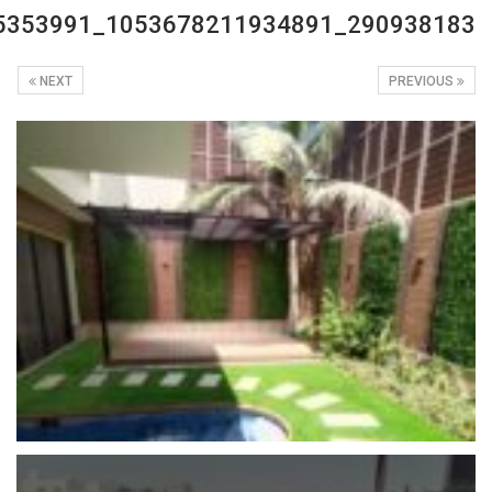
290938183_1053678211934891_3790057297615353991_n
NEXT
PREVIOUS