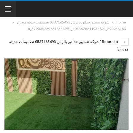
Home
شركة تنسيق حدائق بالرس 0537165493 تصميمات حديثة مودرن
290938183_1053678211934891_3790057297615353991_n
Return to "شركة تنسيق حدائق بالرس 0537165493 تصميمات حديثة
مودرن"