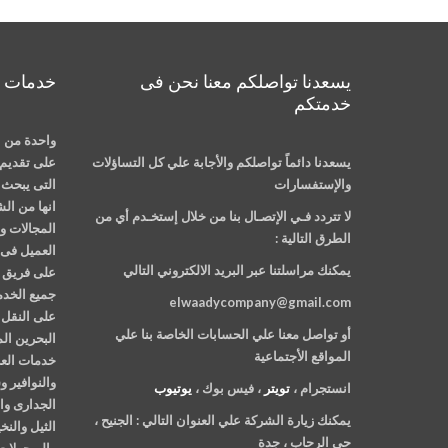
يسعدنا تواصلكم معنا نحن فى
خدمات م
خدمتكم
واحدة من ا
يسعدنا دائماً تواصلكم والأجابة علي كل التساؤلات
على تقديم 
والإستفسارات
التى يبحث ع
انها من ال
لا تتردد فـي الإتصـال بنا من خلال إستخـدم أي من
المجالات وت
الطرق التالية :
العميل فى 
يمكنك مراسلتنا عبر البريد الالكتروني التالي
على فريق م
جميع الخدم
elwaadycompany@gmail.com
على النقل 
أو تواصل معنا علي الحسابات الخاصة بنا علي
البحرين ال
المواقع الأجتماعية
خدمات العن
والنوافير 
انستجرام ،
تويتر
، فيس بوك ،
يوتيوب
الجدارى وا
يمكنك زيارة الشركة علي العنوان التالي :
الجنيح ،
الثيل والن
حي الرحاب ، جدة
والبرجولات 