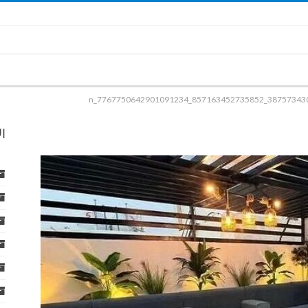
387573430_857163452735852_776775064290109123
ا