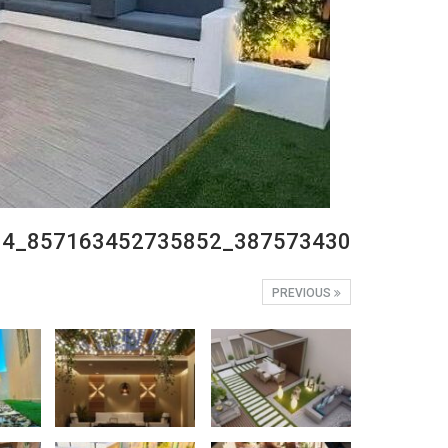
387573430_857163452735852_7767750642901091234_n
PREVIOUS