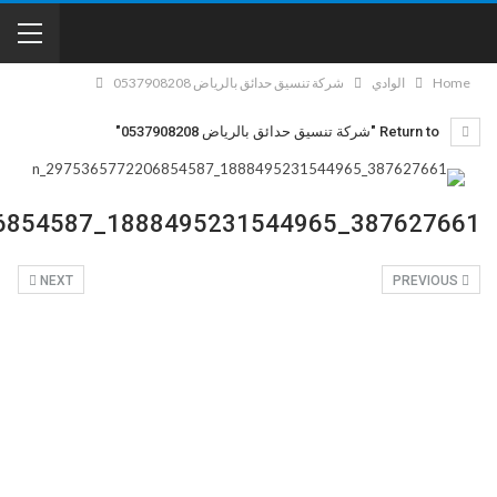
Home
الوادي
شركة تنسيق حدائق بالرياض 0537908208
Return to "شركة تنسيق حدائق بالرياض 0537908208"
387627661_1888495231544965_2975365772206854587_n
NEXT
PREVIOUS