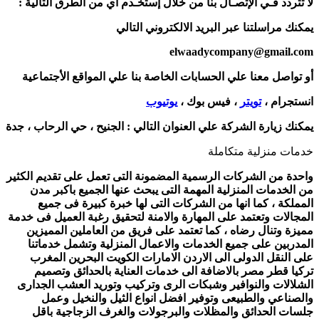
لا تتردد فـي الإتصـال بنا من خلال إستخـدم أي من الطرق التالية :
يمكنك مراسلتنا عبر البريد الالكتروني التالي
elwaadycompany@gmail.com
أو تواصل معنا علي الحسابات الخاصة بنا علي المواقع الأجتماعية
انستجرام ،
تويتر
، فيس بوك ،
يوتيوب
يمكنك زيارة الشركة علي العنوان التالي :
الجنيح ، حي الرحاب ، جدة
خدمات منزلية متكاملة
واحدة من الشركات الرسمية المضمونة التى تعمل على تقديم الكثير
من الخدمات المنزلية المهمة التى يبحث عنها الجميع باكبر مدن
المملكة ، كما انها من الشركات التى لها خبرة كبيرة فى جميع
المجالات وتعتمد على المهارة والامنة لتحقيق رغبة العميل فى خدمة
مميزة وتنال رضاه ، كما تعتمد على فريق من العاملين المميزين
المدربين على جميع الخدمات والاعمال المنزلية وتشمل خدماتنا
على النقل الدولى الى الاردن الامارات الكويت البحرين المغرب
تركيا قطر مصر بالاضافة الى خدمات العناية بالحدائق وتصميم
الشلالات والنوافير وشبكات الرى وتركيب وتوريد العشب الجدارى
والصناعي والطبيعى وتوفير افضل انواع الثيل والنخيل وعمل
جلسات الحدائق والمظلات والبرجولات والغرف الزجاجية باقل