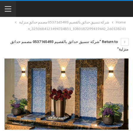
Home
شركة تنسيق حدائق بالقصيم 0537165493 مصمم حدائق منزلية
260138241_1080187299419442_3250684121494734851_n
Return to "شركة تنسيق حدائق بالقصيم 0537165493 مصمم حدائق
منزلية"