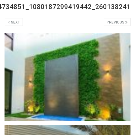
260138241_1080187299419442_3250684121494734851_n
NEXT
PREVIOUS