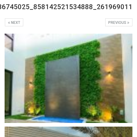
261969011_858142521534888_4528542967336745025_n
NEXT
PREVIOUS