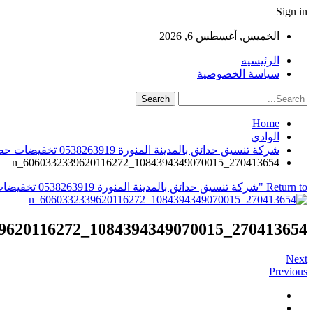
Sign in
الخميس, أغسطس 6, 2026
الرئيسيه
سياسة الخصوصية
Home
الوادي
شركة تنسيق حدائق بالمدينة المنورة 0538263919 تخفيضات حصرية تصميمات عصرية
270413654_1084394349070015_6060332339620116272_n
Return to "شركة تنسيق حدائق بالمدينة المنورة 0538263919 تخفيضات حصرية تصميمات عصرية"
270413654_1084394349070015_6060332339620116272_n
Next
Previous