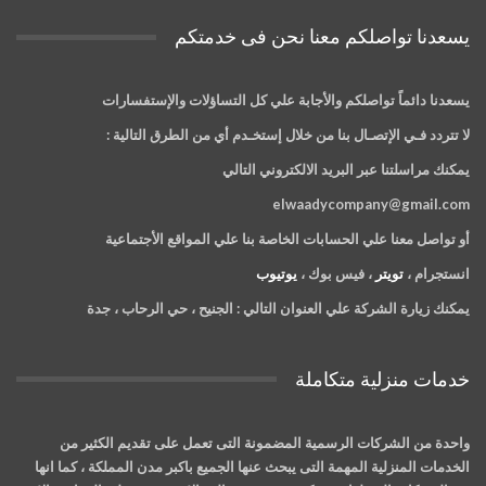
يسعدنا تواصلكم معنا نحن فى خدمتكم
يسعدنا دائماً تواصلكم والأجابة علي كل التساؤلات والإستفسارات
لا تتردد فـي الإتصـال بنا من خلال إستخـدم أي من الطرق التالية :
يمكنك مراسلتنا عبر البريد الالكتروني التالي
elwaadycompany@gmail.com
أو تواصل معنا علي الحسابات الخاصة بنا علي المواقع الأجتماعية
انستجرام ،
تويتر
، فيس بوك ،
يوتيوب
يمكنك زيارة الشركة علي العنوان التالي :
الجنيح ، حي الرحاب ، جدة
خدمات منزلية متكاملة
واحدة من الشركات الرسمية المضمونة التى تعمل على تقديم الكثير من
الخدمات المنزلية المهمة التى يبحث عنها الجميع باكبر مدن المملكة ، كما انها