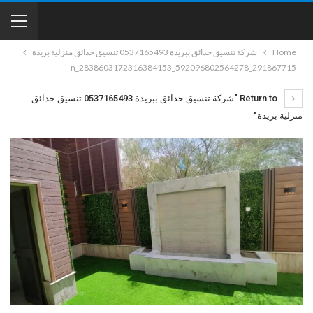
Home
شركة تنسيق حدائق ببريدة 0537165493 تنسيق حدائق منزلية بريدة
291867715_592096802564278_2838603172316384153_n
Return to "شركة تنسيق حدائق ببريدة 0537165493 تنسيق حدائق
منزلية بريدة"