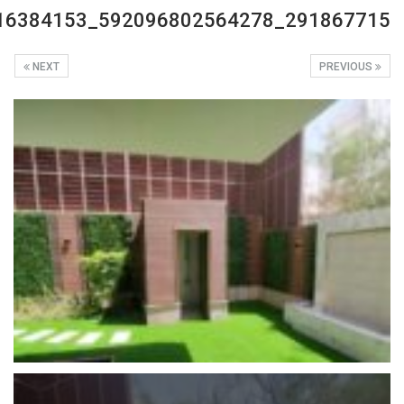
291867715_592096802564278_2838603172316384153_n
NEXT
PREVIOUS