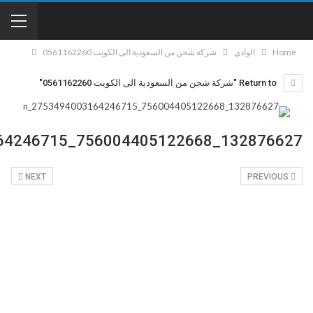
Home
الوادي
شركة شحن من السعودية الى الكويت 0561162260
Return to "شركة شحن من السعودية الى الكويت 0561162260"
132876627_756004405122668_2753494003164246715_n
NEXT
PREVIOUS