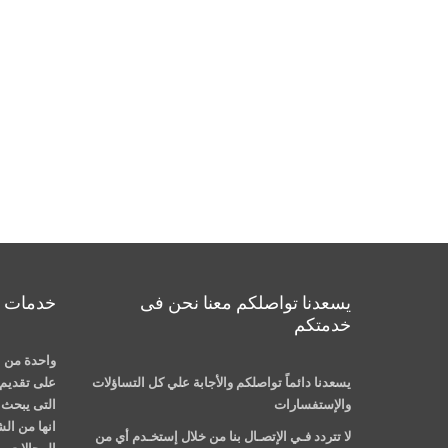
يسعدنا تواصلكم معنا نحن فى
خدمات م
خدمتكم
واحدة من ا
يسعدنا دائماً تواصلكم والأجابة علي كل التساؤلات
على تقديم 
والإستفسارات
التى يبحث ع
انها من ال
لا تتردد فـي الإتصـال بنا من خلال إستخـدم أي من