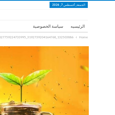
الجمعة, أغسطس 7, 2026
الرئيسيه
سياسة الخصوصية
132503886_3192739204164768_2611027759224733995_n
Home