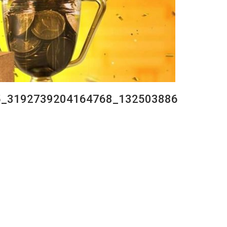
132503886_3192739204164768_2611027759224733995_n