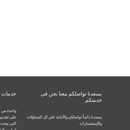
يسعدنا تواصلكم معنا نحن فى
خدمات م
خدمتكم
واحدة من ا
يسعدنا دائماً تواصلكم والأجابة علي كل التساؤلات
على تقديم 
والإستفسارات
التى يبحث ع
انها من ال