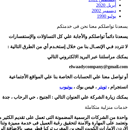
أبريل 2020
ديسمبر 2002
يوليو 1990
يسعدنا تواصلكم معنا نحن فى خدمتكم
يسعدنا دائماً تواصلكم والأجابة علي كل التساؤلات والإستفسارات
لا تتردد فـي الإتصـال بنا من خلال إستخـدم أي من الطرق التالية :
يمكنك مراسلتنا عبر البريد الالكتروني التالي
elwaadycompany@gmail.com
أو تواصل معنا علي الحسابات الخاصة بنا علي المواقع الأجتماعية
انستجرام ،
تويتر
، فيس بوك ،
يوتيوب
يمكنك زيارة الشركة علي العنوان التالي :
الجنيح ، حي الرحاب ، جدة
خدمات منزلية متكاملة
واحدة من الشركات الرسمية المضمونة التى تعمل على تقديم الكثير من 
وتعتمد على المهارة والامنة لتحقيق رغبة العميل فى خدمة مميزة وتنا
الاردن الامارات الكويت البحرين المغرب تركيا قطر مصر بالاضافة ال