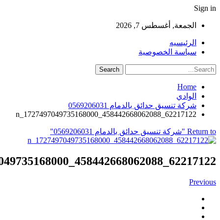
Sign in
الجمعة, أغسطس 7, 2026
الرئيسيه
سياسة الخصوصية
Home
الوادي
شركة تنسيق حدائق بالدمام 0569206031
62217122_458442668062088_1727497049735168000_n
Return to "شركة تنسيق حدائق بالدمام 0569206031"
62217122_458442668062088_1727497049735168000_n
Previous