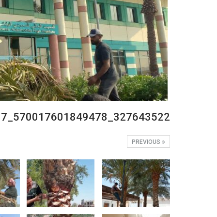
327643522_570017601849478_7456818713447598317_n
PREVIOUS