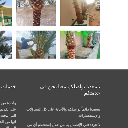
يسعدنا تواصلكم معنا نحن فى
خدمات م
خدمتكم
واحدة من ا
يسعدنا دائماً تواصلكم والأجابة علي كل التساؤلات
على تقديم 
والإستفسارات
التى يبحث ع
انها من ال
لا تتردد فـي الإتصـال بنا من خلال إستخـدم أي من