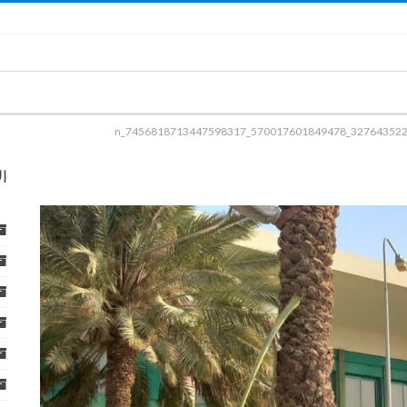
327643522_570017601849478_7456818713447598317_
ا