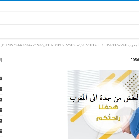
05611622
93510173_3107318029290282_8090572449734721536_n
ا