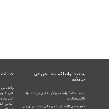
يسعدنا تواصلكم معنا نحن فى
خدمات م
خدمتكم
واحدة من ا
يسعدنا دائماً تواصلكم والأجابة علي كل التساؤلات
على تقديم 
والإستفسارات
التى يبحث ع
انها من ال
لا تتردد فـي الإتصـال بنا من خلال إستخـدم أي من