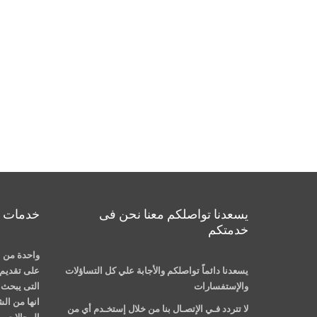
يسعدنا تواصلكم معنا نحن فى
خدمات م
خدمتكم
واحدة من ا
يسعدنا دائماً تواصلكم والأجابة علي كل التساؤلات
على تقديم 
والإستفسارات
التى يبحث ع
انها من ال
لا تتردد فـي الإتصـال بنا من خلال إستخـدم أي من