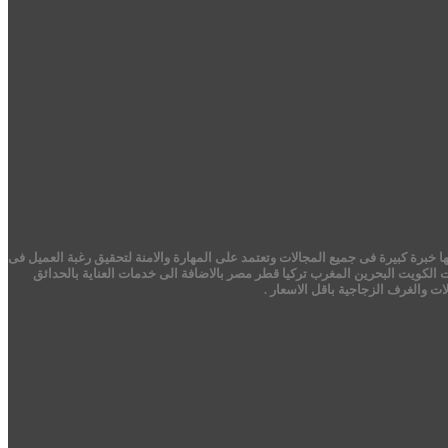
 خبرة كبيرة فى جميع المجالات وتعتمد على المهارة والامنة لتحقيق رغبة العميل فى
ت الكويت البحرين المغرب تركيا قطر مصر بالاضافة الى خدمات العناية بالحدائق
 والغرف الزجاجية باقل الاسعار .