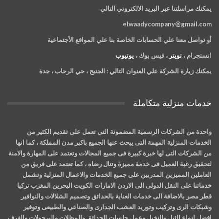
يمكنك مراسلتنا عبر البريد الالكتروني التالي
elwaadycompany@gmail.com
أو تواصل معنا علي الحسابات الخاصة بنا علي المواقع الأجتماعية
انستجرام ،
تويتر
، فيس بوك ،
يوتيوب
يمكنك زيارة الشركة علي العنوان التالي :
الجنيح ، حي الرحاب ، جدة
خدمات منزلية متكاملة
واحدة من الشركات الرسمية المضمونة التى تعمل على تقديم الكثير من
الخدمات المنزلية المهمة التى يبحث عنها الجميع باكبر مدن المملكة ، كما انها
من الشركات التى لها خبرة كبيرة فى جميع المجالات وتعتمد على المهارة والامنة
لتحقيق رغبة العميل فى خدمة مميزة وتنال رضاه ، كما تعتمد على فريق من
العاملين المميزين المدربين على جميع الخدمات والاعمال المنزلية وتشمل
خدماتنا على النقل الدولى الى الاردن الامارات الكويت البحرين المغرب تركيا
قطر مصر بالاضافة الى خدمات العناية بالحدائق وتصميم الشلالات والنوافير
وشبكات الرى وتركيب وتوريد العشب الجدارى والصناعي والطبيعى وتوفير
افضل انواع الثيل والنخيل وعمل جلسات الحدائق والمظلات والبرجولات والغرف