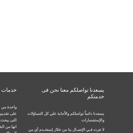
يسعدنا تواصلكم معنا نحن فى
خدمات م
خدمتكم
واحدة من ا
يسعدنا دائماً تواصلكم والأجابة علي كل التساؤلات
على تقديم 
والإستفسارات
التى يبحث ع
انها من ال
لا تتردد فـي الإتصـال بنا من خلال إستخـدم أي من