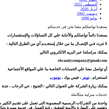
أغسطس 2022
أبريل 2020
ديسمبر 2002
يوليو 1990
يسعدنا تواصلكم معنا نحن فى خدمتكم
يسعدنا دائماً تواصلكم والأجابة علي كل التساؤلات والإستفسارات
لا تتردد فـي الإتصـال بنا من خلال إستخـدم أي من الطرق التالية :
يمكنك مراسلتنا عبر البريد الالكتروني التالي
elwaadycompany@gmail.com
أو تواصل معنا علي الحسابات الخاصة بنا علي المواقع الأجتماعية
انستجرام ،
تويتر
، فيس بوك ،
يوتيوب
يمكنك زيارة الشركة علي العنوان التالي :
الجنيح ، حي الرحاب ، جدة
خدمات منزلية متكاملة
واحدة من الشركات الرسمية المضمونة التى تعمل على تقديم الكثير من 
وتعتمد على المهارة والامنة لتحقيق رغبة العميل فى خدمة مميزة وتنا