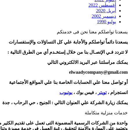
أغسطس 2022
أبريل 2020
ديسمبر 2002
يوليو 1990
يسعدنا تواصلكم معنا نحن فى خدمتكم
يسعدنا دائماً تواصلكم والأجابة علي كل التساؤلات والإستفسارات
لا تتردد فـي الإتصـال بنا من خلال إستخـدم أي من الطرق التالية :
يمكنك مراسلتنا عبر البريد الالكتروني التالي
elwaadycompany@gmail.com
أو تواصل معنا علي الحسابات الخاصة بنا علي المواقع الأجتماعية
انستجرام ،
تويتر
، فيس بوك ،
يوتيوب
يمكنك زيارة الشركة علي العنوان التالي :
الجنيح ، حي الرحاب ، جدة
خدمات منزلية متكاملة
واحدة من الشركات الرسمية المضمونة التى تعمل على تقديم الكثير من 
وتعتمد على المهارة والامنة لتحقيق رغبة العميل فى خدمة مميزة وتنا