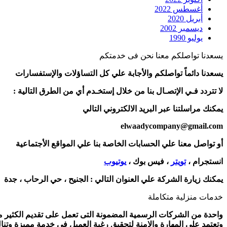
أغسطس 2022
أبريل 2020
ديسمبر 2002
يوليو 1990
يسعدنا تواصلكم معنا نحن فى خدمتكم
يسعدنا دائماً تواصلكم والأجابة علي كل التساؤلات والإستفسارات
لا تتردد فـي الإتصـال بنا من خلال إستخـدم أي من الطرق التالية :
يمكنك مراسلتنا عبر البريد الالكتروني التالي
elwaadycompany@gmail.com
أو تواصل معنا علي الحسابات الخاصة بنا علي المواقع الأجتماعية
انستجرام ،
تويتر
، فيس بوك ،
يوتيوب
يمكنك زيارة الشركة علي العنوان التالي :
الجنيح ، حي الرحاب ، جدة
خدمات منزلية متكاملة
واحدة من الشركات الرسمية المضمونة التى تعمل على تقديم الكثير من 
وتعتمد على المهارة والامنة لتحقيق رغبة العميل فى خدمة مميزة وتنا