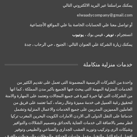
يمكنك مراسلتنا عبر البريد الالكتروني التالي
elwaadycompany@gmail.com
أو تواصل معنا علي الحسابات الخاصة بنا علي المواقع الأجتماعية
انستجرام ،
تويتر
، فيس بوك ،
يوتيوب
يمكنك زيارة الشركة علي العنوان التالي :
الجنيح ، حي الرحاب ، جدة
خدمات منزلية متكاملة
واحدة من الشركات الرسمية المضمونة التى تعمل على تقديم الكثير من
الخدمات المنزلية المهمة التى يبحث عنها الجميع باكبر مدن المملكة ، كما انها
من الشركات التى لها خبرة كبيرة فى جميع المجالات وتعتمد على المهارة والامنة
لتحقيق رغبة العميل فى خدمة مميزة وتنال رضاه ، كما تعتمد على فريق من
العاملين المميزين المدربين على جميع الخدمات والاعمال المنزلية وتشمل
خدماتنا على النقل الدولى الى الاردن الامارات الكويت البحرين المغرب تركيا
قطر مصر بالاضافة الى خدمات العناية بالحدائق وتصميم الشلالات والنوافير
وشبكات الرى وتركيب وتوريد العشب الجدارى والصناعي والطبيعى وتوفير
افضل انواع الثيل والنخيل وعمل جلسات الحدائق والمظلات والبرجولات والغرف