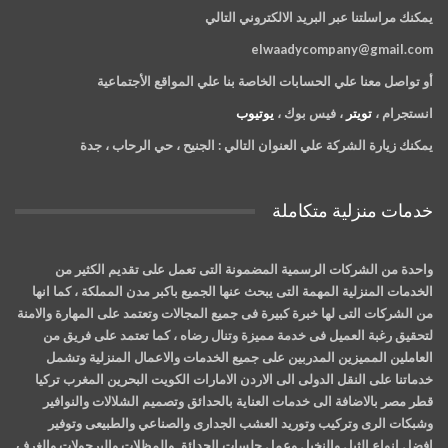
يمكنك مراسلتنا عبر البريد الالكتروني التالي
elwaadycompany@gmail.com
أو تواصل معنا علي الحسابات الخاصة بنا علي المواقع الأجتماعية
انستجرام ،
تويتر
، فيس بوك ،
يوتيوب
يمكنك زيارة الشركة علي العنوان التالي :
الجنيح ، حي الرحاب ، جدة
خدمات منزلية متكاملة
واحدة من الشركات الرسمية المضمونة التى تعمل على تقديم الكثير من
الخدمات المنزلية المهمة التى يبحث عنها الجميع باكبر مدن المملكة ، كما انها
من الشركات التى لها خبرة كبيرة فى جميع المجالات وتعتمد على المهارة والامنة
لتحقيق رغبة العميل فى خدمة مميزة وتنال رضاه ، كما تعتمد على فريق من
العاملين المميزين المدربين على جميع الخدمات والاعمال المنزلية وتشمل
خدماتنا على النقل الدولى الى الاردن الامارات الكويت البحرين المغرب تركيا
قطر مصر بالاضافة الى خدمات العناية بالحدائق وتصميم الشلالات والنوافير
وشبكات الرى وتركيب وتوريد العشب الجدارى والصناعي والطبيعى وتوفير
افضل انواع الثيل والنخيل وعمل جلسات الحدائق والمظلات والبرجولات والغرف