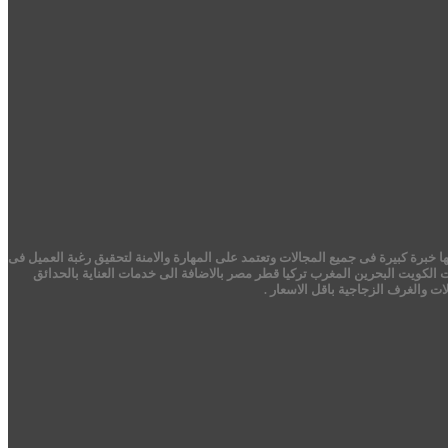
 خبرة كبيرة فى جميع المجالات وتعتمد على المهارة والامنة لتحقيق رغبة العميل فى
ت الكويت البحرين المغرب تركيا قطر مصر بالاضافة الى خدمات العناية بالحدائق
 والغرف الزجاجية باقل الاسعار .