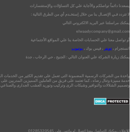
يسعدنا دائماً تواصلكم والأجابة علي كل التساؤلات والإستفسارات
لا تتردد فـي الإتصـال بنا من خلال إستخـدم أي من الطرق التالية :
يمكنك مراسلتنا عبر البريد الالكتروني التالي
elwaadycompany@gmail.com
أو تواصل معنا علي الحسابات الخاصة بنا علي المواقع الأجتماعية
انستجرام ،
تويتر
، فيس بوك ،
يوتيوب
يمكنك زيارة الشركة علي العنوان التالي :
الجنيح ، حي الرحاب ، جدة
خدمات منزلية متكاملة
واحدة من الشركات الرسمية المضمونة التى تعمل على تقديم الكثير من الخدمات المنزل
خدمة مميزة وتنال رضاه ، كما تعتمد على فريق من العاملين المميزين المدربين على ج
وتصميم الشلالات والنوافير وشبكات الرى وتركيب وتوريد العشب الجدارى والصناعي و
قانون الالفية للملكية الفكرية
للاعلان
للاعلان يمكنك التواصل معنا اتصال او واتس على 01285320545