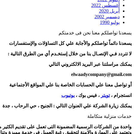
أغسطس 2022
أبريل 2020
ديسمبر 2002
يوليو 1990
يسعدنا تواصلكم معنا نحن فى خدمتكم
يسعدنا دائماً تواصلكم والأجابة علي كل التساؤلات والإستفسارات
لا تتردد فـي الإتصـال بنا من خلال إستخـدم أي من الطرق التالية :
يمكنك مراسلتنا عبر البريد الالكتروني التالي
elwaadycompany@gmail.com
أو تواصل معنا علي الحسابات الخاصة بنا علي المواقع الأجتماعية
انستجرام ،
تويتر
، فيس بوك ،
يوتيوب
يمكنك زيارة الشركة علي العنوان التالي :
الجنيح ، حي الرحاب ، جدة
خدمات منزلية متكاملة
واحدة من الشركات الرسمية المضمونة التى تعمل على تقديم الكثير من 
وتعتمد على المهارة والامنة لتحقيق رغبة العميل فى خدمة مميزة وتنا