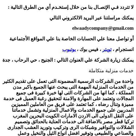
لا تتردد فـي الإتصـال بنا من خلال إستخـدم أي من الطرق التالية :
يمكنك مراسلتنا عبر البريد الالكتروني التالي
elwaadycompany@gmail.com
أو تواصل معنا علي الحسابات الخاصة بنا علي المواقع الأجتماعية
انستجرام ،
تويتر
، فيس بوك ،
يوتيوب
يمكنك زيارة الشركة علي العنوان التالي :
الجنيح ، حي الرحاب ، جدة
خدمات منزلية متكاملة
واحدة من الشركات الرسمية المضمونة التى تعمل على تقديم الكثير
من الخدمات المنزلية المهمة التى يبحث عنها الجميع باكبر مدن
المملكة ، كما انها من الشركات التى لها خبرة كبيرة فى جميع
المجالات وتعتمد على المهارة والامنة لتحقيق رغبة العميل فى خدمة
مميزة وتنال رضاه ، كما تعتمد على فريق من العاملين المميزين
المدربين على جميع الخدمات والاعمال المنزلية وتشمل خدماتنا
على النقل الدولى الى الاردن الامارات الكويت البحرين المغرب
تركيا قطر مصر بالاضافة الى خدمات العناية بالحدائق وتصميم
الشلالات والنوافير وشبكات الرى وتركيب وتوريد العشب الجدارى
والصناعي والطبيعى وتوفير افضل انواع الثيل والنخيل وعمل