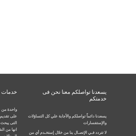
يسعدنا تواصلكم معنا نحن فى
خدمات م
خدمتكم
واحدة من ا
يسعدنا دائماً تواصلكم والأجابة علي كل التساؤلات
على تقديم 
والإستفسارات
التى يبحث ع
انها من ال
لا تتردد فـي الإتصـال بنا من خلال إستخـدم أي من