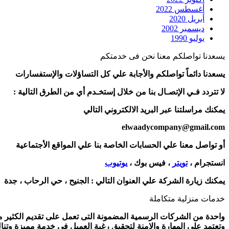
أغسطس 2022
أبريل 2020
ديسمبر 2002
يوليو 1990
يسعدنا تواصلكم معنا نحن فى خدمتكم
يسعدنا دائماً تواصلكم والأجابة علي كل التساؤلات والإستفسارات
لا تتردد فـي الإتصـال بنا من خلال إستخـدم أي من الطرق التالية :
يمكنك مراسلتنا عبر البريد الالكتروني التالي
elwaadycompany@gmail.com
أو تواصل معنا علي الحسابات الخاصة بنا علي المواقع الأجتماعية
انستجرام ،
تويتر
، فيس بوك ،
يوتيوب
يمكنك زيارة الشركة علي العنوان التالي :
الجنيح ، حي الرحاب ، جدة
خدمات منزلية متكاملة
واحدة من الشركات الرسمية المضمونة التى تعمل على تقديم الكثير من 
وتعتمد على المهارة والامنة لتحقيق رغبة العميل فى خدمة مميزة وتنا