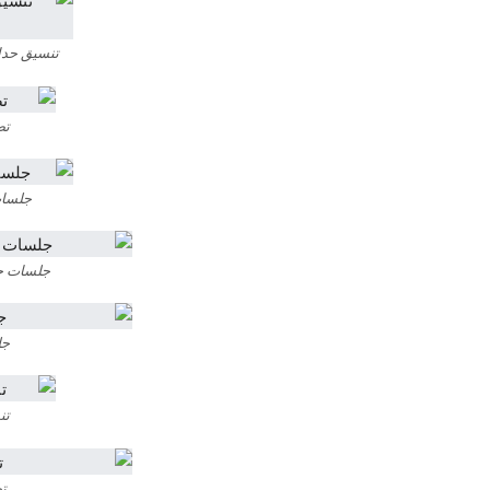
تنسيق حدا
تص
جلسات
جلسات حدا
جل
تن
تص