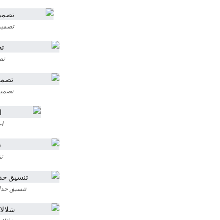
تصميم
تص
تصميم 
اح
ت
تنسيق حدا