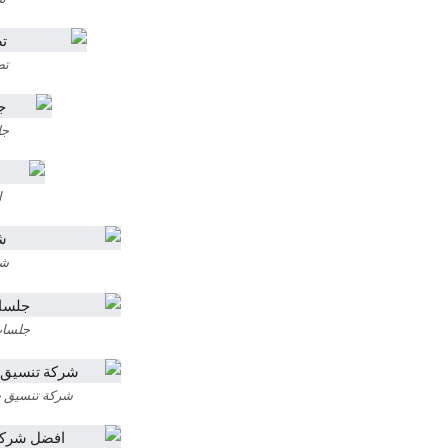
تص
جل
ا
شل
جلسات
شركة تنسيق ح