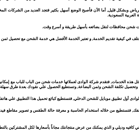
رياض وبشكل قليل, أما الآن فأصبح الوضع أسهل بكثير فتجد العديد من الشركات 
لعربية السعودية.
 شحن محافظات لنقل بضائعه بأسهل طريقة و أسرع وقت.
 في كيفية تقديم الخدمة, و تعتبر الخدمة الأفضل هي خدمة الشحن مع تحصيل ثمن ا
ل هذه الخدمات, فتقدم شركة الوادى لعملائها خدمات شحن من الباب للباب مع إمكاني
م وتحصيل تكلفة الشحن وثمن البضاعة, وتستطيع الحصول علي نقودك بعدة طرق سهلة .
وادى أول تطبيق موبايل للشحن الدخلي, فتستطيع كبائع تحميل هذا التطبيق علي هاتف
هاتفك, فتستطيع من خلاله استخدام الحاسبة و معرفة حالة الطقس و تصوير مقاطع في
ي كافيه وديلي و الذي يمكنك من عرض منتجانتك مجاناً بأسعارها لكل المشتركين بالتطب