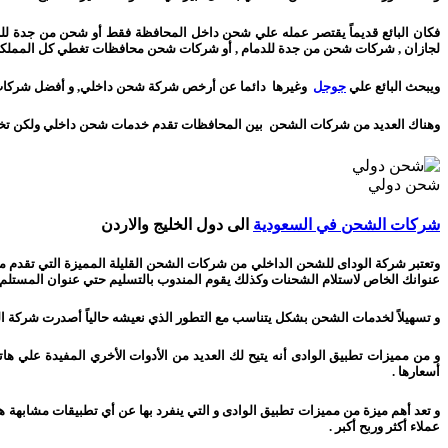
فكان البائع قديماً يقتصر عمله علي شحن داخل المحافظة فقط أو شحن من جدة لل
لجازان , شركات شحن من جدة للدمام , أو شركات شحن محافظات تغطي كل المملكة ا
ويبحث البائع علي
جوجل
وغيرها دائما عن أرخص شركة شحن داخلي, و أفضل شركات
وهناك العديد من شركات الشحن بين المحافظات تقدم خدمات شحن داخلي ولكن تختلف
شحن دولي
شركات الشحن في السعودية
الى دول الخليج والاردن
وتعتبر شركة الوداى للشحن الداخلي من شركات الشحن القليلة المميزة التي تقدم مث
عنوانك الخاص لاستلام الشحنات وكذلك يقوم المندوب بالتسليم حتي عنوان المستل
و تسهيلاً لخدمات الشحن بشكل يتناسب مع التطور الذي نعيشه حالياً أصدرت شركة ال
و من مميزات تطبيق الوادى أنه يتيح لك العديد من الأدوات الأخري المفيدة علي 
أسعارها .
و تعد أهم ميزة من مميزات تطبيق الوادى و التي ينفرد بها عن أي تطبيقات مشابهة ه
عملاء أكثر وربح أكبر .