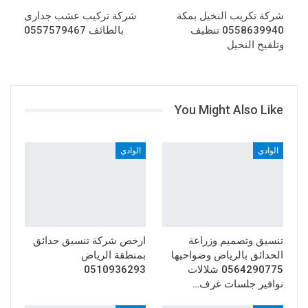
شركة تكريب النخيل بمكة
شركة تركيب عشب جدارى
0558639940 تنظيف
بالطائف 0557579467
وتلقيح النخيل
You Might Also Like
الوادي
الوادي
تنسيق وتصميم وزراعة
ارخص شركة تنسيق حدائق
الحدائق بالرياض وضواحيها
بمنطقة الرياض
0564290775 شلالات
0510936293
نوافير جلسات غرف…