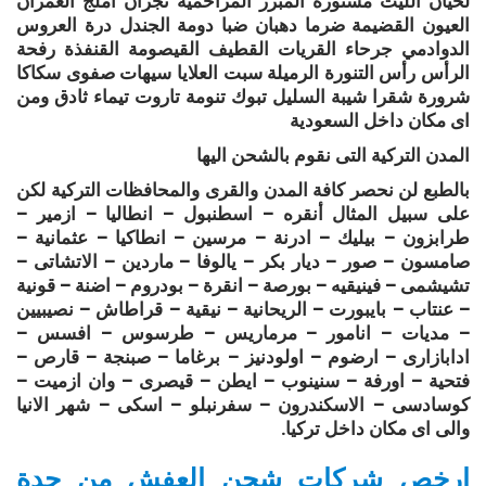
لحيان الليث مستورة المبرز المزاحمية نجران أملج العمران
العيون القضيمة ضرما دهبان ضبا دومة الجندل درة العروس
الدوادمي جرحاء القريات القطيف القيصومة القنفذة رفحة
الرأس رأس التنورة الرميلة سبت العلايا سيهات صفوى سكاكا
شرورة شقرا شيبة السليل تبوك تنومة تاروت تيماء ثادق ومن
اى مكان داخل السعودية
المدن التركية التى نقوم بالشحن اليها
بالطبع لن نحصر كافة المدن والقرى والمحافظات التركية لكن
على سبيل المثال أنقره – اسطنبول – انطاليا – ازمير –
طرابزون – بيليك – ادرنة – مرسين – انطاكيا – عثمانية –
صامسون – صور – ديار بكر – يالوفا – ماردين – الاتشاتى –
تشيشمى – فينيقيه – بورصة – انقرة – بودروم – اضنة – قونية
– عنتاب – بايبورت – الريحانية – نيقية – قراطاش – نصيبيين
– مديات – انامور – مرماريس – طرسوس – افسس –
ادابازارى – ارضوم – اولودنيز – برغاما – صبنجة – قارص –
فتحية – اورفة – سنينوب – ايطن – قيصرى – وان ازميت –
كوسادسى – الاسكندرون – سفرنبلو – اسكى – شهر الانيا
والى اى مكان داخل تركيا.
ارخص شركات شحن العفش من جدة