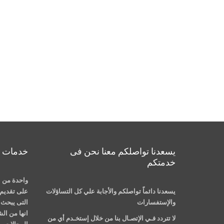
يسعدنا تواصلكم معنا نحن فى
خدمات م
خدمتكم
واحدة من ا
يسعدنا دائماً تواصلكم والأجابة علي كل التساؤلات
على تقديم 
والإستفسارات
التى يبحث ع
انها من ال
لا تتردد فـي الإتصـال بنا من خلال إستخـدم أي من