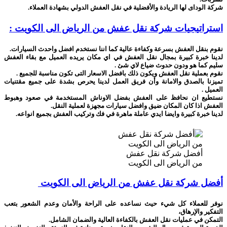
شركة الوداى لها الريادة والأفضلية في نقل العفش الدولي بشهادة العملاء.
استراتيجيات شركة نقل عفش من الرياض الى الكويت :
نقوم بنقل العفش بسرعة وكفاءة عالية كما اننا نستخدم افضل واحدث السيارات.
لدينا خبرة كبيرة بمجال نقل العفش في اي مكان يريده العميل مع بقاء العفش
سليم كما هو ودون حدوث ضياع لاي شئ .
نقوم بعملية نقل العفش ويكون ذلك بافضل الاسعار التى تكون مناسبة للجميع .
تميزنا بالصدق والامانة وأن فريق العمل لدينا يحرص بشدة على جميع مقتنيات
العميل .
نستطيع ان نحافظ على العفش بفضل الاوناش المستخدمة في صعود وهبوط
العفش اذا كان المكان ضيق وافضل سيارات مجهزة لعملية النقل.
لدينا خبرة كبيرة وايضا ايدي عاملة ماهرة في فك وتركيب العفش بجميع انواعه.
أفضل شركة نقل عفش
من الرياض الى الكويت
أفضل شركة نقل عفش من الرياض الى الكويت
نوفر للعملاء كل شيء حيث نساعده على الراحة والأمان وعدم الشعور بتعب
التفكير والإرهاق،
التمكن في عمليات نقل العفش بالكفاءة العالية والضمان الشامل.