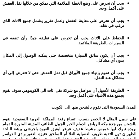
يجب أن تحرص على وضع الخطة الملائمة التي يمكن من خلالها نقل العفش
على أكمل وجه.
يجب أن تحرص على معاينة العفش وعمل تقرير يشمل جميع الاثاث الذي
ترغب في نقله.
للحفاظ على الاثاث يجب أن تحرص على تغليفه جيدًا وأن تضعه في
السيارات بالطريقة الملائمة.
يجب أن يكون سائق السيارة متخصصة حتى يمكنه الوصول إلى المكان
بدون أي مشاكل.
يجب أن تقوم بإنهاء جميع الأوراق قبل نقل العفش حتى لا تتعرض إلى أي
مشاكل عند النقل.
الطريقة الأسهل أن تتواصل مع شركة نقل اثاث الى الكويتوهي سوف تقوم
بجميع هذه الأشياء على أكمل وجه.
المدن السعودية التى نقوم بالشحن منها الى الكويت
على سبيل المثال لا الحصر بسبب اتساع رقعة المملكة العربية السعودية نقوم
بالشحن من جدة مكه الرياض الدمام الخبر الجبيل الطائف المدينة المنورة الدمام
بريده تبوك ابها خميس مشيط عفيف عرعر ابقيق العبوة بلجرشى بيشة الباحة
الظهران ثول الثقبة طريف العضيلية العلا أم الساحق عنيزة العقير وادي الدواسر
الوجه يينبع الزيمة زلفى القويعية الحجرة حقل الحريق حرمة حائل حوطة بني تميم