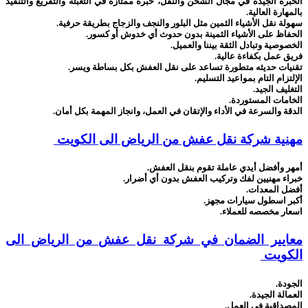
الخبرة الجيدة في مجال الشحن والنقل،
خبرة ممتازة في التعبئة والتفريغ والتنفيذ
بالمهارة العالية.
سهولة نقل الأشياء الثمين مثل البلور والنجف والزجاج بطريقة حرفية.
الحفاظ على الأشياء الثمينة بدون حدوث أي خدوش أو كسور.
الخصوصية وتبادل الثقة بيننا والعميل.
فريق عمل بكفاءة عالية.
تقنيات حديثه متطورة تساعد على نقل العفش بكل بساطة ويسر.
الإلتزام التام بمواعيد التسليم.
التغليف الجيد.
الخامات المستوردة.
الدقة والسرعة في الأداء والإتقان في العمل، وانجاز المهمة بكل أمان.
مهنية شركة نقل عفش من الرياض الى الكويت
أمهر وأفضل أيدي عاملة تقوم بنقل العفش.
خبراء مهنيين لفك وتركيب العفش بدون أي أضرار.
أفضل المعدات.
أكبر اسطول سيارات مجهز.
اسعار مخصصه للعملاء.
معايير الضمان في شركة نقل عفش من الرياض الى
الكويت
الجودة.
العمالة الجيدة.
المصداقية في العمل.