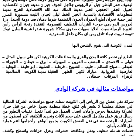
الهفوف حفر الباطن جبل أم الرؤوس جلاجل الجوف جيزان مدينة جيزان الاقتصادية
الجبيل الجفر الخفجي الخبر مدينة الملك عبد الله الاقتصادية الخرج مدينة
المعلومات الأقتصادية بالمدينة الخبر الخط ليلى لحيان الليث مستورة المبرز
المزاحمية نجران أملج العمران العيون القضيمة ضرما دهبان ضبا دومة الجندل درة
العروس الدوادمي جرحاء القريات القطيف القيصومة القنفذة رفحة الرأس رأس
التنورة الرميلة سبت العلايا سيهات صفوى سكاكا شرورة شقرا شيبة السليل تبوك
تنومة تاروت تيماء ثادق ومن اى مكان داخل السعودية .
المدن الكويتية التى نقوم بالشحن اليها
بالطبع لن نحصر كافة المدن والقرى والمحافظات الكويتية لكن على سبيل المثال –
حولى – الاحمدى – المنقف – القرين – المهبولة – ابرق – خيطان – الجهراء –
العبدلى – صباح السالم – جليب – الشيوخ – قرطبة – الصليبة – ابو حليفة – الوطية –
العارضية – الفروانية – مبارك الكبير – الظهر – العقيلة مدينة الكويت – السالمية –
الزهراء – المرقاب – خيطان .
مواصفات مثالية في شركة الوادى
شركة نقل عفش من الرياض الى الكويت تمتلك جميع مواصفات الشركة المثالية
التي تجعلك مطمئناً لا تشعر بأي قلق،
خطة منظمة بجدول خاص من قبل خبراء
الشركة وتنفيذها بحرص وأمان،
اتصال العميل يتم لنبدأ تفعيل تقنيات التطور من
ارسال فريق عمل متكامل للتعف على حجم الأثاث وتحديد التكلفة،
أكبر أسطول من
السيارات المتخصصة في نقل العفش للكويت بجميع أنواعھا وأحجامھا لتتم عملية
نقل الأثاث بأمان.
خدمات شامله تنظيف ونقل ومكافحة حشرات وعزل خزانات واسطح وكشف
تسربات.