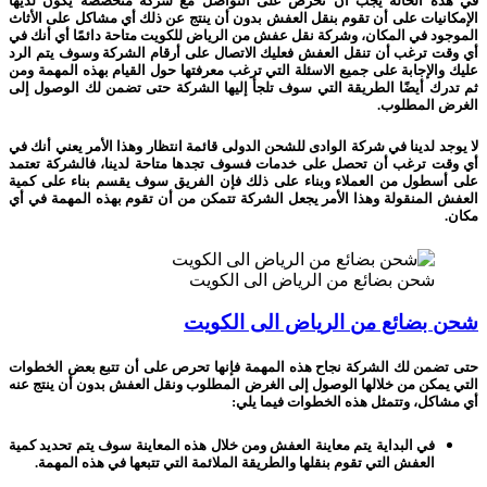
في هذه الحالة يجب أن تحرص على التواصل مع شركة متخصصة يكون لديها
الإمكانيات على أن تقوم بنقل العفش بدون أن ينتج عن ذلك أي مشاكل على الأثاث
الموجود في المكان، وشركة نقل عفش من الرياض للكويت متاحة دائمًا أي أنك في
أي وقت ترغب أن تنقل العفش فعليك الاتصال على أرقام الشركة وسوف يتم الرد
عليك والإجابة على جميع الاسئلة التي ترغب معرفتها حول القيام بهذه المهمة ومن
ثم تدرك أيضًا الطريقة التي سوف تلجأ إليها الشركة حتى تضمن لك الوصول إلى
الغرض المطلوب.
لا يوجد لدينا في شركة الوادى للشحن الدولى قائمة انتظار وهذا الأمر يعني أنك في
أي وقت ترغب أن تحصل على خدمات فسوف تجدها متاحة لدينا، فالشركة تعتمد
على أسطول من العملاء وبناء على ذلك فإن الفريق سوف يقسم بناء على كمية
العفش المنقولة وهذا الأمر يجعل الشركة تتمكن من أن تقوم بهذه المهمة في أي
مكان.
شحن بضائع من الرياض الى الكويت
شحن بضائع من الرياض الى الكويت
حتى تضمن لك الشركة نجاح هذه المهمة فإنها تحرص على أن تتبع بعض الخطوات
التي يمكن من خلالها الوصول إلى الغرض المطلوب ونقل العفش بدون أن ينتج عنه
أي مشاكل، وتتمثل هذه الخطوات فيما يلي:
في البداية يتم معاينة العفش ومن خلال هذه المعاينة سوف يتم تحديد كمية
العفش التي تقوم بنقلها والطريقة الملائمة التي تتبعها في هذه المهمة.