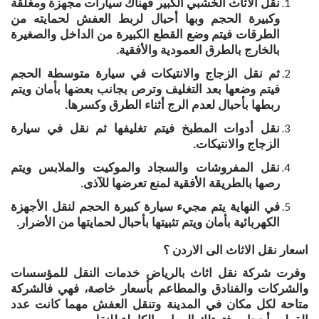
نقل الأثاث الخشبي الكبير فهناك سيارات مجهزة ومغلقة
وكبيرة الحجم وبها أحبال لربط العفش لحمايته من
الطرقات فيتم وضع القطع الكبيرة من الداخل والصغيرة
بالخارج بالطرق العمودية والأفقية.
ثم نقل الزجاج والانتيكات في سيارة متوسطة الحجم
فيتم وضعها بعد التغليف وترص بجانب بعضها بأمان ويتم
ربطها بأحبال لعدم الرج أثناء الطرق وكسرها.
نقل أدوات المطبخ فيتم تغليفها ثم نقل في سيارة
الزجاج والانتيكات.
نقل المفروشات والسجاد والموكيت والملابس ويتم
رصها بالطريقة الأفقية لمنع تعرضها للآذى.
في النهاية يتم مجيء سيارة كبيرة الحجم لنقل الأجهزة
الكهربائية بأمان ويتم تثبيتها بأحبال لحمايتها من الأضرار.
اسعار نقل الاثاث الى الاردن ؟
وفرت شركة نقل اثاث بالرياض خدمات النقل للمؤسسات
والشركات والفنادق والمطاعم بأسعار خاصة، فهي فالشركة
متاحة لكل مكان في المدينة وتنقل العفش مهما كانت عدد