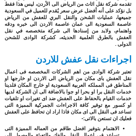
تقدمه شركة نقل اثاث من الرياض الى الأردن، ليس هذا فقط
بل نؤكد على أنه أفضل عرض سعر يُقدم للعميل في السعودية
جميعها، عمليات الشحن والنقل البري للعفش من الرياض
عاصمة السعودية الى عمان عاصمة الاردن الى خبره ودقه
واهتمام، ولابد من إسنادها الى شركة متخصصه في نقل
العفش بالطرق العلمية الحديثه، كشركة الوادى للشحن
الدولى .
اجراءات نقل عفش للاردن
تعتبر شركة الوادى من اهم الشركات المخصصه فى اعمال
نقل العفش باى مكان من الرياض الى الاردن او خارجها او
المناطق فى المملكه العربية السعودية او خارج المكان فلدينا
خدمات النقل برا او بحرا او جوا بالاضافة الى ان الشركة لديها
خدمات القيام بالحفاظ على العفش ضد اى تغيرات او تلفيات
او كسور مع توفير كافة الاجراءات الجمركية المميزة التى
تساعد فى النقل الى اى مكان فاذا اراد ان تحافظ على العفش
فعليك ان تستعن بالاتى:-
الاهتمام بتوفير افضل طاقم من العماله المميزة التى
تساعد فى اعمال النقل والفك والتعبئة والوصول الى