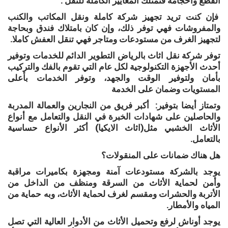
القطع وأحجامه فتمتلك المعايير الكاملة للنقل .
فإن كنت تريد تجهيز شركة كاملة ونقل المكاتب والكنب
والمفروشات فهي توفر ذلك، وإن كان بامتلاك فندق وبحاجة
لتجهيز الغرف من مستودعات ومتاجر فهي تنقل العفش كاملا.
توفر شركة نقل اثاث بالرياض التطوير الدائم للخدمات وتوفير
أحدث الأجهزة التكنولوجية لكل عام التي تقوم بالفك والتركيب
بأمان ولتوفير الوقت والجهد، وتوفر الخدمات بأعلى
المستويات وضمان على الخدمة
وتمتاز أيضا بتوفير: أكبر فريق من النجارين والعمالة المدربة
والحاصلين على شهادات الخبرة في النقل والتعامل مع أنواع
الأثاث الخشبي مثل(اثاث الايكيا) أكثر الأنواع حساسية
بالتعامل.
هل هناك ضمانات على المنقولات؟
يوجد بالشركة مستودعات آمنة ومجهزة بكاميرات مراقبة
وأمن لحماية الأثاث من السرقة ومنظف من الداخل من
الأتربة والحشرات ومقسم لغرف لحماية الأثاث، وبه حماية من
المياه والأمطار.
يوجد أوناش لرفع وتحميل الأثاث من الأدوار العالية التي تصل