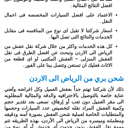
افضل النتائج المثالية .
الاعتماد على افضل السيارات المخصصه فى اعمال
النقل .
اسعار شركتنا لا تقبل اى نوع من المنافسه فى مقابل
الخدمات والنتائج التى تصل اليها .
كل هذه الخدمات واكثر من خلال شركة نقل عفش من
الرياض الى الاردن وتبحث عن افضل الطرق فى نقل
العفش المنزلى – العفش المكتبى او اى قطعة من
الاثاث فعليك ان تستعن وتتصل ببنا على الفور .
شحن بري من الرياض الى الاردن
ذلك لأن شركتنا تهتم جداً بعفش العميل وكل اغراضه وتُعني
عناية خاصة بالتوصيل بالاحترافيه والدقه والمثالية المطلوبه
الى مقر العميل دون تعب أو إرهاق، نسعى بعد تقدير حجم
وكمية العفش المراد نقله لتخصيص عدد السيارات وحجمها
والمتطلبات الخاصة لعملية شحن العفش بصورة آمنه ودقيقه
ومطمئنه وميسره من الرياض الى الأردن، بهذه الطريقه تتم
مهمة نقل العفش بدون حدوث أي خدوش أو أي نوع من