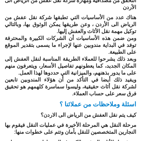
التحقق من مصداقية ومهارة شركة نقل عفش من الرياض الى
الأردن
ھناك عدد من الأساسیات التي تطبقھا شركة نقل عفش من
الرياض الى الأردن ، وعن طريقھا يمكن الوثوق بھا، وبالتالي
توكیل مھمة نقل الأثاث والعفش إلیھا.
ومن ضمن ھذه الأساسیات أن الشركات الكبیرة والمحترفة
توفد في البداية مندوبین عنھا لإجراء ما يسمى بتقدير الموقع
على الطبیعة.
وبعد ذلك يشرحوا للعملاء الطريقة المناسبة لنقل العفش إلى
المكان الجديد، كما يعطونھم تفاصیل الأسعار، ويتعرفون منھم
على ما يدور بذھنھم، والمیزانیة التي حددوھا لھذا العمل.
ويفید ذلك أيضا في التأكد من أن ھؤلاء المندوبین تابعین
لشركة نقل أثاث حقیقیة، ولیسوا سماسرة كلھمھم ھو تحقیق
فرق سعر على حساب العملاء.
اسئلة وملاحظات من عملائنا ؟
كيف يتم نقل العفش من الرياض الى الاردن؟
مرحلة النقل هي المرحلة الأخيرة في عمليات النقل فيقوم بها
النجارين المتخصصين للنقل بأمان وتتم على خطوات منها: